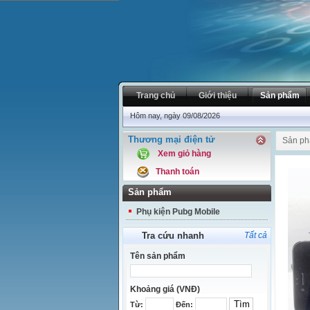
Trang chủ
Giới thiệu
Sản phẩm
Hôm nay, ngày 09/08/2026
Thương mại điện tử
Sản p
Xem giỏ hàng
Thanh toán
Sản phẩm
Phụ kiện Pubg Mobile
Tra cứu nhanh
Tất cả
Tên sản phẩm
Khoảng giá (VNĐ)
Từ:
Đến: