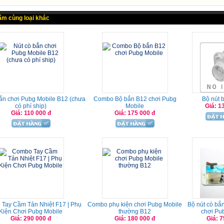
ẩm cùng loại khác
ắn chơi Pubg Mobile B12 (chưa
Combo Bộ bắn B12 chơi Pubg
Bộ nút 
có phí ship)
Mobile
Giá: 1
Giá: 110 000 đ
Giá: 175 000 đ
Tay Cầm Tản Nhiệt F17 | Phụ
Combo phụ kiện chơi Pubg Mobile
Bộ nút cò bắn
Kiện Chơi Pubg Mobile
thường B12
chơi Pu
Giá: 290 000 đ
Giá: 180 000 đ
Giá: 7