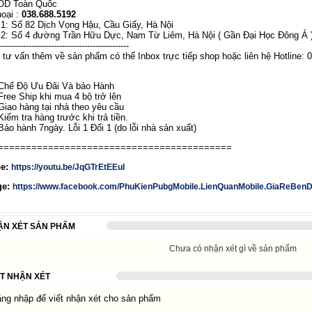
OD Toàn Quốc
hoại :
038.688.5192
 1: Số 82 Dịch Vọng Hậu, Cầu Giấy, Hà Nội
ỉ 2: Số 4 đường Trần Hữu Dực, Nam Từ Liêm, Hà Nội ( Gần Đại Học Đông Á 
----------------
--------------------------
-----
tư vấn thêm về sản phẩm có thể Inbox trực tiếp shop hoặc liên hệ Hotline: 
Chế Độ Ưu Đãi Và bảo Hành
Free Ship khi mua 4 bộ trở lên
Giao hàng tại nhà theo yêu cầu
Kiểm tra hàng trước khi trả tiền.
Bảo hành 7ngày. Lỗi 1 Đổi 1 (do lỗi nhà sản xuất)
=====================
=====================
be:
https://youtu.be/JqGTrEtEEuI
ge:
https://www.facebook.com/PhuKienPubgMobile.LienQuanMobile.GiaReBen
ẬN XÉT SẢN PHẨM
Chưa có nhận xét gì về sản phẩm
ẾT NHẬN XÉT
g nhập để viết nhận xét cho sản phẩm