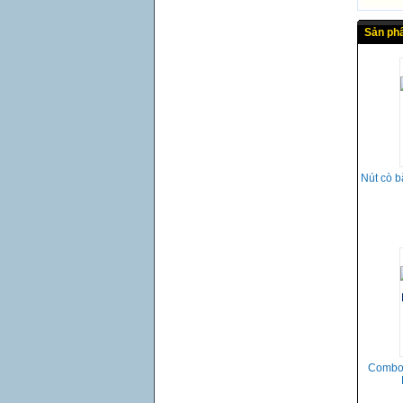
Sản ph
Nút cò b
Combo 