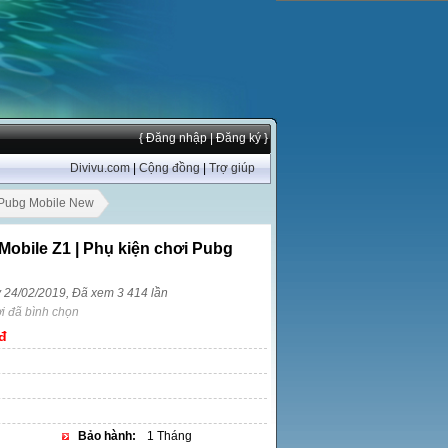
{ Đăng nhập
| Đăng ký }
Divivu.com
|
Cộng đồng
|
Trợ giúp
i Pubg Mobile New
Mobile Z1 | Phụ kiện chơi Pubg
y 24/02/2019, Đã xem 3 414 lần
i đã bình chọn
đ
Bảo hành:
1 Tháng