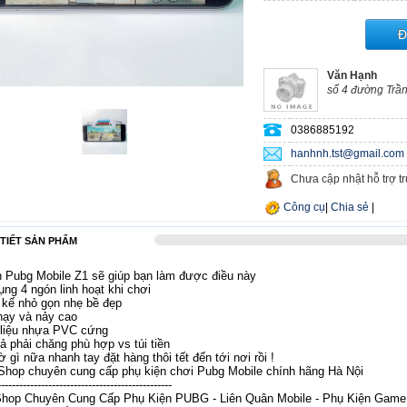
Đ
Văn Hạnh
số 4 đường Trầ
0386885192
hanhnh.tst@gmail.com
Chưa cập nhật hỗ trợ t
Công cụ
|
Chia sẻ
|
 TIẾT SẢN PHẨM
n Pubg Mobile Z1 sẽ giúp bạn làm được điều này
ng 4 ngón linh hoạt khi chơi
 kế nhỏ gọn nhẹ bề đẹp
hạy và nảy cao
 liệu nhựa PVC cứng
ả phải chăng phù hợp vs túi tiền
 gì nữa nhanh tay đặt hàng thôi tết đến tới nơi rồi !
 Shop chuyên cung cấp phụ kiện chơi Pubg Mobile chính hãng Hà Nội
----------------
--------------------------
------
Shop Chuyên Cung Cấp Phụ Kiện PUBG - Liên Quân Mobile - Phụ Kiện Game