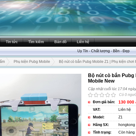
Tin tức
Tìm kiếm
Bản đồ
Liên hệ
Uy Tín - Chất lượng - Bền - Đẹp
hẩm
Phụ kiện Pubg Mobile
Bộ nút cò bắn Pubg Mobile Z1 | Phụ kiện chơ
Bộ nút cò bắn Pubg 
Mobile New
Cập nhật cuối lúc 17:04 ngà
Có 0 ngườ
130 000 
Đơn giá bán:
VAT:
Liên hệ
Model:
Z1
Hãng SX:
hongkong
Tình trạng:
Còn hàng