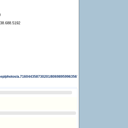
)
038.688.5192
Dep/photos/a.716044358730201/806989599635676/