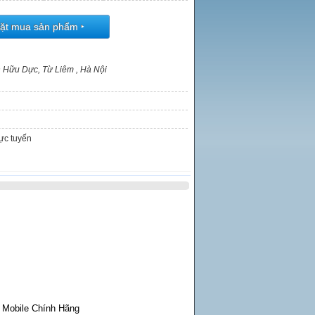
ặt mua sản phẩm
‣
n Hữu Dực, Từ Liêm , Hà Nội
rực tuyến
 Mobile Chính Hãng