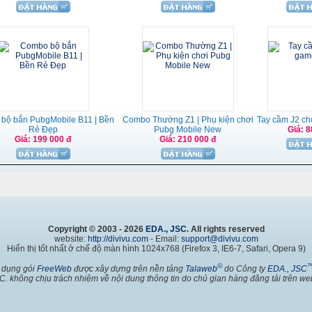
bộ bắn PubgMobile B11 | Bền
Combo Thường Z1 | Phụ kiện chơi
Tay cầm J2 ch
Rẻ Đẹp
Pubg Mobile New
Giá: 8
Giá: 199 000 đ
Giá: 210 000 đ
Copyright © 2003 - 2026
EDA., JSC
. All rights reserved
website:
http://divivu.com
- Email:
support@divivu.com
Hiển thị tốt nhất ở chế độ màn hình 1024x768 (Firefox 3, IE6-7, Safari, Opera 9)
©
 dụng gói
FreeWeb
được xây dựng trên nền tảng
Talaweb
do Công ty
EDA., JSC
C. không chịu trách nhiệm về nội dung thông tin do chủ gian hàng đăng tải trên web