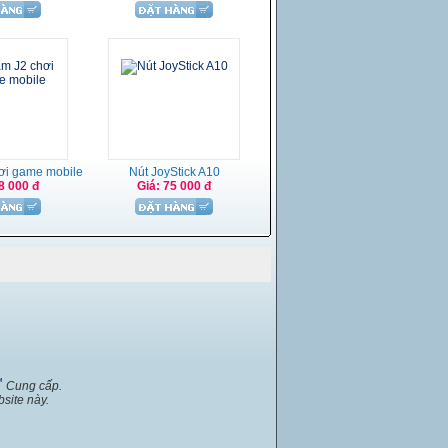
ơi game mobile
Nút JoyStick A10
8 000 đ
Giá: 75 000 đ
™
Cung cấp.
site này.